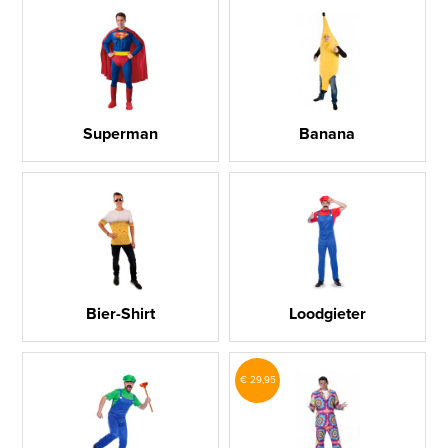
Superman
Banana
Bier-Shirt
Loodgieter
€ 29,95