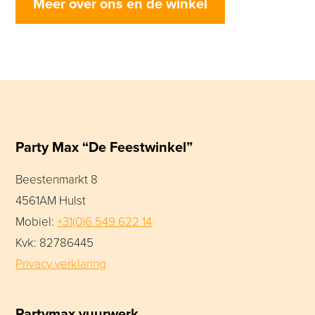
Meer over ons en de winkel
Party Max “De Feestwinkel”
Beestenmarkt 8
4561AM Hulst
Mobiel:
+31(0)6 549 622 14
Kvk: 82786445
Privacy verklaring
Partymax vuurwerk