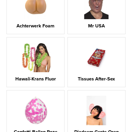
Achterwerk Foam
Mr USA
Hawaiï-Krans Fluor
Tissues After-Sex
Confetti-Ballon Roze
Diadeem Grote-Oren