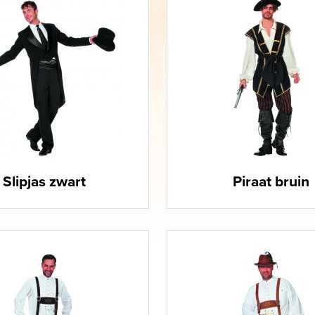
Slipjas zwart
Piraat bruin