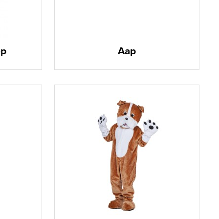
op
Aap