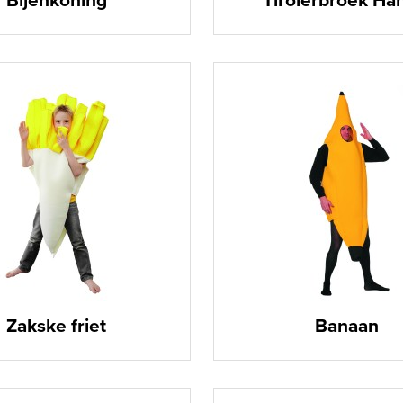
Bijenkoning
Tirolerbroek Ha
Zakske friet
Banaan