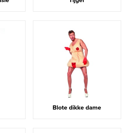
nsie
Tijger
Blote dikke dame