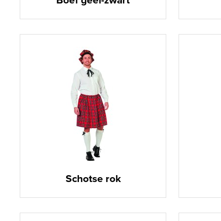
Boef geel-zwart
Schotse rok