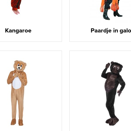
Kangaroe
Paardje in gal