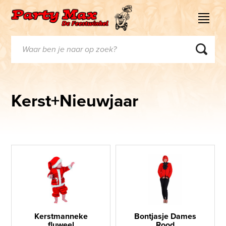
Kerst+Nieuwjaar
Kerstmanneke
Bontjasje Dames
fluweel
Rood