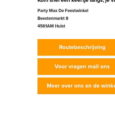
Kom snel een keertje langs, je vi
Party Max De Feestwinkel
Beestenmarkt 8
4561AM Hulst
Routebeschrijving
Voor vragen mail ons
Meer over ons en de wink