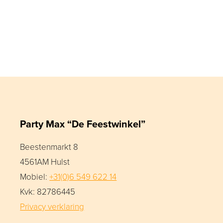
Party Max “De Feestwinkel”
Beestenmarkt 8
4561AM Hulst
Mobiel:
+31(0)6 549 622 14
Kvk: 82786445
Privacy verklaring