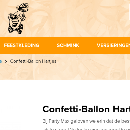
FEESTKLEDING
SCHMINK
VERSIERINGE
e
Confetti-Ballon Hartjes
Confetti-Ballon Har
Bij Party Max geloven we erin dat de be
juiste sfeer. Die leuke mensen regel je o