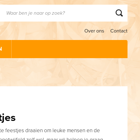
Over ons
Contact
N
tjes
ste feestjes draaien om leuke mensen en de
ngetwijfeld zelf wel, maar wij helpen je graag