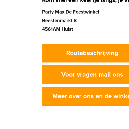
Kom snel een keertje langs, je vi
Party Max De Feestwinkel
Beestenmarkt 8
4561AM Hulst
Routebeschrijving
Voor vragen mail ons
Meer over ons en de wink