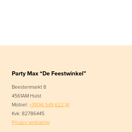
Party Max “De Feestwinkel”
Beestenmarkt 8
4561AM Hulst
Mobiel:
+31(0)6 549 622 14
Kvk: 82786445
Privacy verklaring