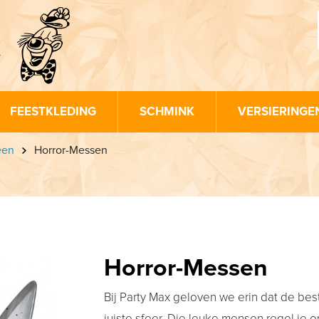
FEESTKLEDING
SCHMINK
VERSIERINGE
een
Horror-Messen
Horror-Messen
Bij Party Max geloven we erin dat de be
juiste sfeer. Die leuke mensen regel je o