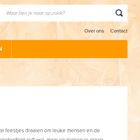
Over ons
Contact
N
ste feestjes draaien om leuke mensen en de
ngetwijfeld zelf wel, maar wij helpen je graag