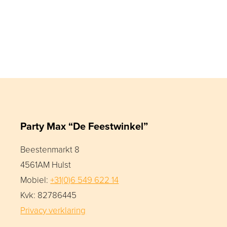
Party Max “De Feestwinkel”
Beestenmarkt 8
4561AM Hulst
Mobiel:
+31(0)6 549 622 14
Kvk: 82786445
Privacy verklaring