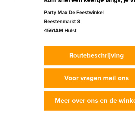
Kom snel een keertje langs, je vi
Party Max De Feestwinkel
Beestenmarkt 8
4561AM Hulst
Routebeschrijving
Voor vragen mail ons
Meer over ons en de wink