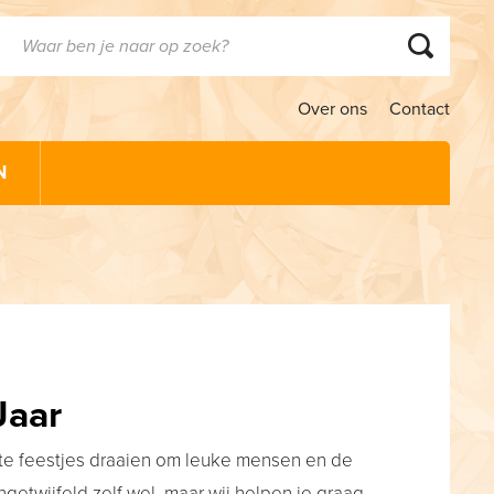
Over ons
Contact
N
Jaar
ste feestjes draaien om leuke mensen en de
ngetwijfeld zelf wel, maar wij helpen je graag